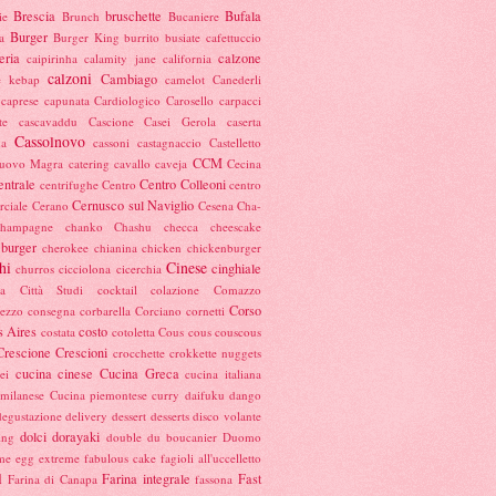
Brescia
bruschette
Bufala
ie
Brunch
Bucaniere
Burger
a
Burger King
burrito
busiate
cafettuccio
eria
calzone
caipirinha
calamity jane
california
calzoni
Cambiago
e kebap
camelot
Canederli
caprese
capunata
Cardiologico
Carosello
carpacci
te
cascavaddu
Cascione
Casei Gerola
caserta
Cassolnovo
na
cassoni
castagnaccio
Castelletto
CCM
nuovo Magra
catering
cavallo
caveja
Cecina
entrale
Centro Colleoni
centrifughe
Centro
centro
Cernusco sul Naviglio
ciale
Cerano
Cesena
Cha-
champagne
chanko
Chashu
checca
cheescake
burger
cherokee
chianina
chicken
chickenburger
hi
Cinese
cinghiale
churros
cicciolona
cicerchia
ta
Città Studi
cocktail
colazione
Comazzo
Corso
ezzo
consegna
corbarella
Corciano
cornetti
 Aires
costo
costata
cotoletta
Cous cous
couscous
Crescione
Crescioni
crocchette
crokkette nuggets
cucina cinese
Cucina Greca
ei
cucina italiana
 milanese
Cucina piemontese
curry
daifuku
dango
degustazione
delivery
dessert
desserts
disco volante
dolci
dorayaki
ing
double
du boucanier
Duomo
me
egg
extreme
fabulous cake
fagioli all'uccelletto
l
Farina integrale
Fast
Farina di Canapa
fassona