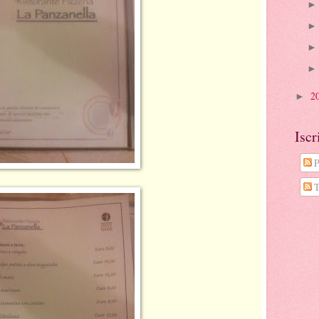
2
►
Iscr
P
T