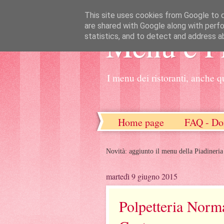
This site uses cookies from Google to de
are shared with Google along with perfo
Menu e P
statistics, and to detect and address a
I menu dei ristoranti, anche q
Home page
FAQ - Do
Novità: aggiunto il menu della Piadineria
martedì 9 giugno 2015
Polpetteria Norma