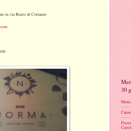
no in via Roero di Cortanze
.com
ette
Menu
30 g
Menu r
Caten
Pizze
Cairol