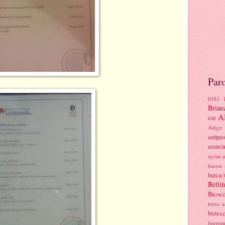
Paro
0381
Brian
Al
eat
Adige
antipas
aranci
ayran
bacon 
barca
Belli
Bicoc
birra a
bistec
borro