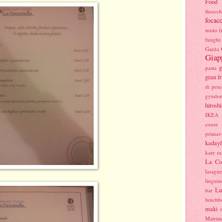
Food
finocc
focac
misto
f
funghi 
Garda
Giap
g
pasta
gran fr
di pesc
gyudo
hirosh
IKEA
cozze
primav
kadayf
kare ra
La Co
lasagne
linguin
Lu
bar
lunchb
maki
Matrim