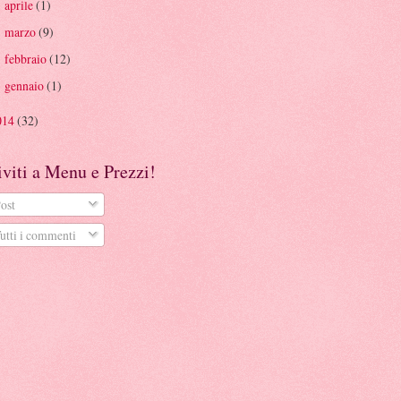
aprile
(1)
►
marzo
(9)
►
febbraio
(12)
►
gennaio
(1)
►
014
(32)
iviti a Menu e Prezzi!
ost
utti i commenti