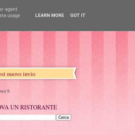
ser-agent
rate usage
LEARN MORE
GOT IT
est nuovo invio
esco 9.
OVA UN RISTORANTE