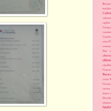
Brasser
bufalin
Caffett
calzon
caplett
Caruga
cassati
Castel
C
cena
commer
Shu
cheese
chiras
cipolla
Concor
Buenos
cozze
Crostac
cucina
daura
Diverk
edama
falafe