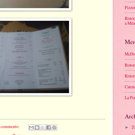
Pizze
Risto
a Mil
Men
McDon
Risto
Risto
Caten
La Pi
Arc
 commento:
2
►