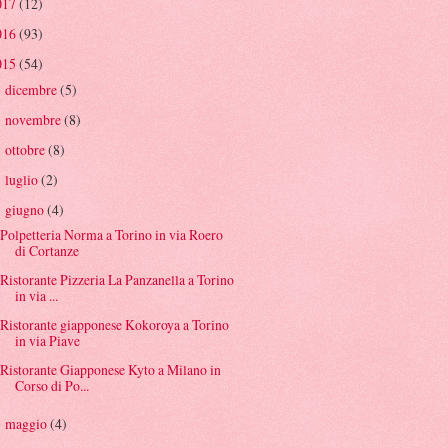
017
(12)
016
(93)
015
(54)
dicembre
(5)
►
novembre
(8)
►
ottobre
(8)
►
luglio
(2)
►
giugno
(4)
▼
Polpetteria Norma a Torino in via Roero
di Cortanze
Ristorante Pizzeria La Panzanella a Torino
in via ...
Ristorante giapponese Kokoroya a Torino
in via Piave
Ristorante Giapponese Kyto a Milano in
Corso di Po...
maggio
(4)
►