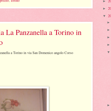
prezzo
,
Torino
2
►
2
►
2
▼
ia La Panzanella a Torino in
o
nzanella a Torino in via San Domenico angolo Corso