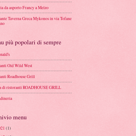
ria da asporto Francy a Melzo
rante Taverna Greca Mykonos in via Tofane
ano
u più popolari di sempre
ald's
ranti Old Wild West
ranti Roadhouse Grill
a di ristoranti ROADHOUSE GRILL
adineria
hivio menu
021
(1)