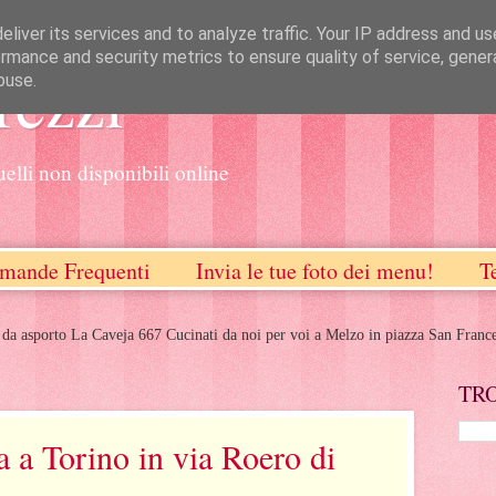
liver its services and to analyze traffic. Your IP address and u
rmance and security metrics to ensure quality of service, gene
rezzi
buse.
uelli non disponibili online
mande Frequenti
Invia le tue foto dei menu!
T
 da asporto La Caveja 667 Cucinati da noi per voi a Melzo in piazza San Franc
TR
 a Torino in via Roero di