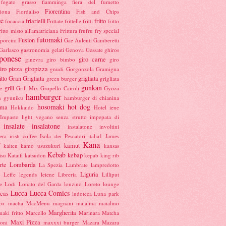
fegato grasso
fiamminga
fiera del fumetto
Fiorentina
hiona
Fiordaliso
Fish and Chips
ce
friarielli
fritto
focaccia
Frittate
frittelle
fritti
fritto
ritto misto all'amatriciana
Frittura
frufru
fry special
futomaki
Fusion
porcini
Gae Aulenti
Gamberetti
Garlasco
gastronomia
gelati
Genova
Gessate
ghiros
ponese
giro carne
ginevra
giro bimbo
giro
iro pizza
giropizza
gnudi
Gorgonzola
Gramigna
itto
Gran Grigliata
grigliata
green burger
grigliata
gunkan
grill
e
Grill Mix
Gropello Cairoli
Gyoza
hamburger
n
gyuniku
hamburger di chianina
hosomaki
hot dog
ima
Hokkaido
Hotel
iene
Impasto light vegano senza strutto
impepata di
insalate
insalatone
instalatone
involtini
era
irish coffee
Isola dei Pescatori
italia1
James
Kana
kamut
kaiten
kamo usuzukuri
kansas
Kebab
kebap
isu
Kataifi
katsudon
kepab
king rib
rte Lombarda
La Spezia
Lambrate
lampredotto
Liguria
Leffe
legends
leiene
Libreria
Lilliput
e
Lodi
Lonato del Garda
lonzino
Loreto
lounge
Lucca
Lucca Comics
cas
ludoteca
Luna park
ox
macha
MacMenu
magnani
maialina
maialino
Margherita
maki fritto
Marcello
Marinara
Matcha
Maxi Pizza
oni
maxxxi burger
Mazara
Mazara