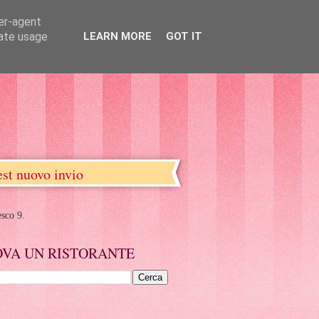
ser-agent
rate usage
LEARN MORE
GOT IT
est nuovo invio
esco 9.
OVA UN RISTORANTE