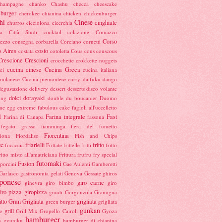
champagne
chanko
Chashu
checca
cheescake
burger
cherokee
chianina
chicken
chickenburger
hi
Cinese
cinghiale
churros
cicciolona
cicerchia
ta
Città Studi
cocktail
colazione
Comazzo
Corso
ezzo
consegna
corbarella
Corciano
cornetti
 Aires
costo
costata
cotoletta
Cous cous
couscous
Crescione
Crescioni
crocchette
crokkette nuggets
cucina cinese
Cucina Greca
ei
cucina italiana
 milanese
Cucina piemontese
curry
daifuku
dango
degustazione
delivery
dessert
desserts
disco volante
dolci
dorayaki
ing
double
du boucanier
Duomo
me
egg
extreme
fabulous cake
fagioli all'uccelletto
l
Farina integrale
Fast
Farina di Canapa
fassona
fegato grasso
fiamminga
fiera del fumetto
Fiorentina
hiona
Fiordaliso
Fish and Chips
ce
friarielli
fritto
focaccia
Frittate
frittelle
fritti
fritto
ritto misto all'amatriciana
Frittura
frufru
fry special
futomaki
Fusion
porcini
Gae Aulenti
Gamberetti
Garlasco
gastronomia
gelati
Genova
Gessate
ghiros
ponese
giro carne
ginevra
giro bimbo
giro
iro pizza
giropizza
gnudi
Gorgonzola
Gramigna
itto
Gran Grigliata
grigliata
green burger
grigliata
gunkan
grill
e
Grill Mix
Gropello Cairoli
Gyoza
hamburger
n
gyuniku
hamburger di chianina