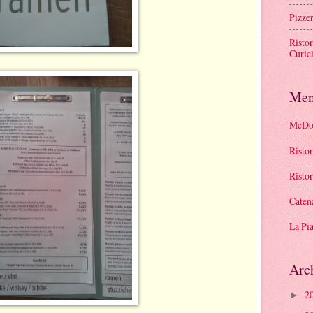
Pizze
Ristor
Curie
Men
McDon
Risto
Risto
Caten
La Pi
Arc
2
►