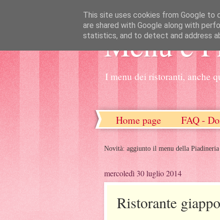
This site uses cookies from Google to de
are shared with Google along with perfo
Menu e P
statistics, and to detect and address a
I menu dei ristoranti, anche q
Home page
FAQ - Do
Novità: aggiunto il menu della Piadineria
mercoledì 30 luglio 2014
Ristorante giapp