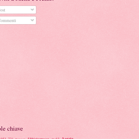
ost
ommenti
le chiave
Agrate
Abbiategrasso
1953
721 burger
abe83