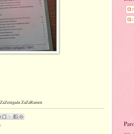
P
C
 ZaZaZenigada ZaZaRamen
Paro
n
0381