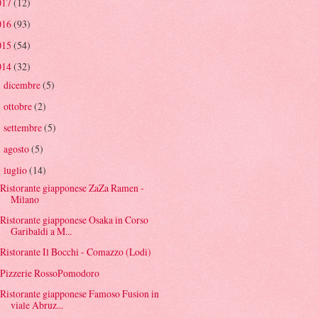
017
(12)
016
(93)
015
(54)
014
(32)
dicembre
(5)
►
ottobre
(2)
►
settembre
(5)
►
agosto
(5)
►
luglio
(14)
▼
Ristorante giapponese ZaZa Ramen -
Milano
Ristorante giapponese Osaka in Corso
Garibaldi a M...
Ristorante Il Bocchi - Comazzo (Lodi)
Pizzerie RossoPomodoro
Ristorante giapponese Famoso Fusion in
viale Abruz...