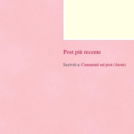
Post più recente
Iscriviti a:
Commenti sul post (Atom)