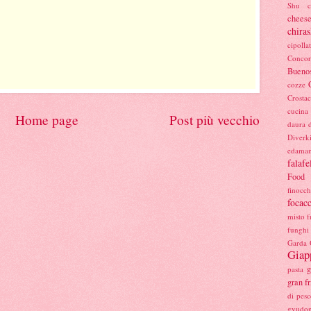
Shu
cheese
chiras
cipolla
Concor
Buenos
cozze
Crostac
cucina
Home page
Post più vecchio
daura
Diverk
edama
falafe
Food
finocc
focac
misto
f
funghi 
Garda
Giap
g
pasta
gran fr
di pesc
gyudo