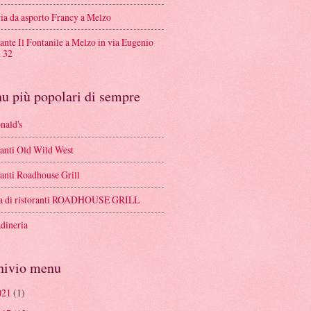
ria da asporto Francy a Melzo
ante Il Fontanile a Melzo in via Eugenio
l 32
u più popolari di sempre
ald's
ranti Old Wild West
ranti Roadhouse Grill
a di ristoranti ROADHOUSE GRILL
adineria
hivio menu
021
(1)