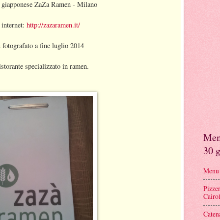
e giapponese ZaZa Ramen - Milano
 internet:
http://zazaramen.it/
fotografato a fine luglio 2014
istorante specializzato in ramen.
Menu
30 g
Menu r
Pizze
Cairol
Caten