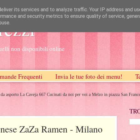
liver its services and to analyze traffic. Your IP address and u
rmance and security metrics to ensure quality of service, gene
rezzi
buse.
uelli non disponibili online
mande Frequenti
Invia le tue foto dei menu!
T
 da asporto La Caveja 667 Cucinati da noi per voi a Melzo in piazza San Franc
TR
onese ZaZa Ramen - Milano