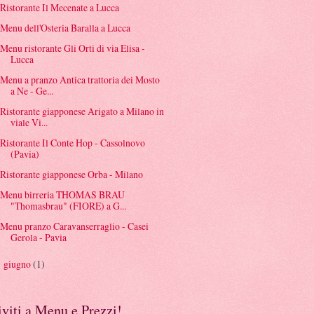
Ristorante Il Mecenate a Lucca
Menu dell'Osteria Baralla a Lucca
Menu ristorante Gli Orti di via Elisa -
Lucca
Menu a pranzo Antica trattoria dei Mosto
a Ne - Ge...
Ristorante giapponese Arigato a Milano in
viale Vi...
Ristorante Il Conte Hop - Cassolnovo
(Pavia)
Ristorante giapponese Orba - Milano
Menu birreria THOMAS BRAU
"Thomasbrau" (FIORE) a G...
Menu pranzo Caravanserraglio - Casei
Gerola - Pavia
giugno
(1)
►
iviti a Menu e Prezzi!