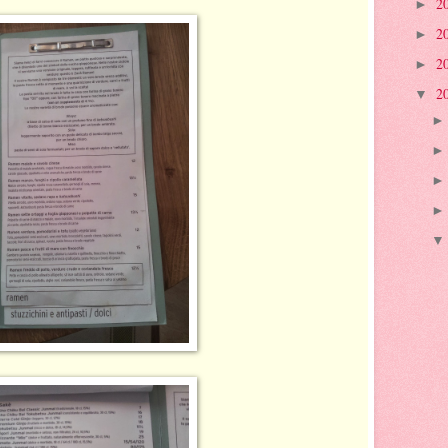
2
►
2
►
2
►
2
▼