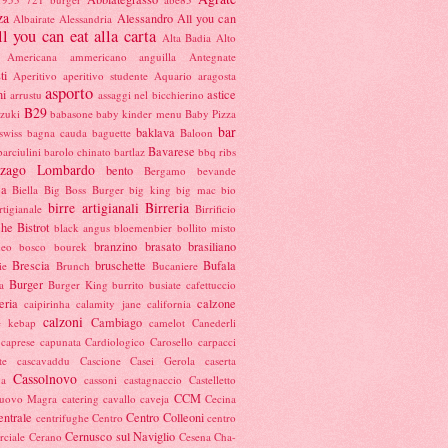
za
Alessandro
All you can
Albairate
Alessandria
l you can eat alla carta
Alta Badia
Alto
Americana
ammericano
anguilla
Antegnate
ti
Aperitivo
aperitivo studente
Aquario
aragosta
asporto
ni
astice
arrustu
assaggi nel bicchierino
B29
azuki
babasone
baby kinder menu
Baby Pizza
bar
baklava
swiss
bagna cauda
baguette
Baloon
Bavarese
barciulini
barolo chinato
bartlaz
bbq ribs
nzago Lombardo
bento
Bergamo
bevande
ca
Biella
Big Boss Burger
big king
big mac
bio
birre artigianali
Birreria
rtigianale
Birrificio
che
Bistrot
black angus
bloemenbier
bollito misto
branzino
brasato
brasiliano
meo
bosco
bourek
Brescia
bruschette
Bufala
ie
Brunch
Bucaniere
Burger
a
Burger King
burrito
busiate
cafettuccio
eria
calzone
caipirinha
calamity jane
california
calzoni
Cambiago
e kebap
camelot
Canederli
caprese
capunata
Cardiologico
Carosello
carpacci
te
cascavaddu
Cascione
Casei Gerola
caserta
Cassolnovo
na
cassoni
castagnaccio
Castelletto
CCM
nuovo Magra
catering
cavallo
caveja
Cecina
entrale
Centro Colleoni
centrifughe
Centro
centro
Cernusco sul Naviglio
ciale
Cerano
Cesena
Cha-