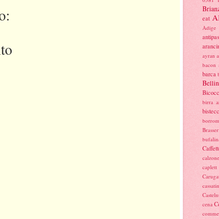
Brian
o:
Al
eat
Adige
antipas
to
aranci
ayran
bacon 
barca
Belli
Bicoc
birra a
bistec
borro
Brasser
bufalin
Caffett
calzon
caplett
Caruga
cassati
Castel
C
cena
commer