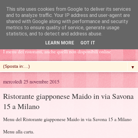
This site uses cookies from Google to deliver its services
and to analyze traffic. Your IP address and user-agent are
shared with Google along with performance and security
metrics to ensure quality of service, generate usage
Menu e Prezzi
statistics, and to detect and address abuse.
LEARN MORE
GOT IT
I menu dei ristoranti, anche quelli non disponibili online
▼
mercoledì 25 novembre 2015
Ristorante giapponese Maido in via Savona
15 a Milano
Menu del Ristorante giapponese Maido in via Savona 15 a Milano
Menu alla carta.