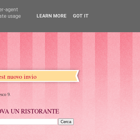
ser-agent
rate usage
LEARN MORE
GOT IT
est nuovo invio
esco 9.
OVA UN RISTORANTE