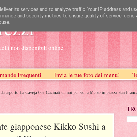
liver its services and to analyze traffic. Your IP address and u
rmance and security metrics to ensure quality of service, gene
rezzi
buse.
uelli non disponibili online
mande Frequenti
Invia le tue foto dei menu!
T
 da asporto La Caveja 667 Cucinati da noi per voi a Melzo in piazza San Franc
TR
nte giapponese Kikko Sushi a