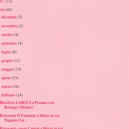
017
(12)
016
(93)
dicembre
(3)
►
novembre
(2)
►
ottobre
(4)
►
settembre
(4)
►
luglio
(8)
►
giugno
(11)
►
maggio
(13)
►
aprile
(13)
►
marzo
(16)
►
febbraio
(14)
▼
Birrificio LABOCS a Pessano con
Bornago (Milano)
Ristorante Il Fontanile a Melzo in via
Eugenio Cur...
Ristorante cinese Canton a Melzo in via