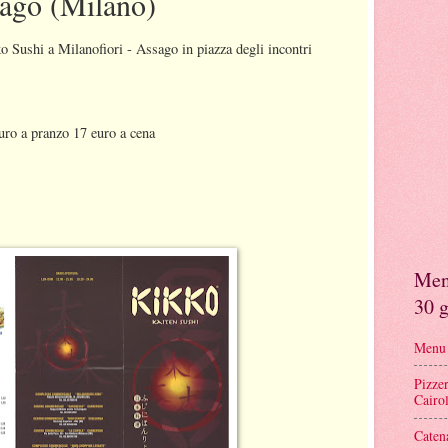
sago (Milano)
 Sushi a Milanofiori - Assago in piazza degli incontri
 euro a pranzo 17 euro a cena
Menu
30 g
Menu r
Pizze
Cairol
Caten