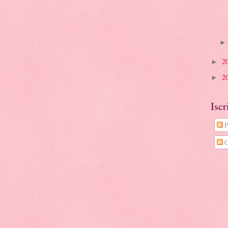
2
►
2
►
Iscr
P
C