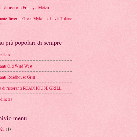
ria da asporto Francy a Melzo
rante Taverna Greca Mykonos in via Tofane
ano
u più popolari di sempre
ald's
ranti Old Wild West
ranti Roadhouse Grill
a di ristoranti ROADHOUSE GRILL
adineria
hivio menu
021
(1)