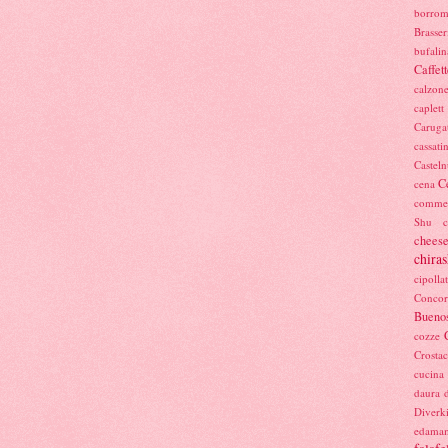
borro
Brasser
bufalin
Caffett
calzon
caplett
Caruga
cassati
Castel
C
cena
commer
Shu
cheese
chiras
cipolla
Concor
Buenos
cozze
Crostac
cucina
daura
Diverk
edama