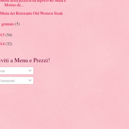
Menu della pizzeria da asporto Re Mida a
Molino de...
Menu del Ristorante Old Western Steak
gennaio
(5)
►
015
(54)
014
(32)
iviti a Menu e Prezzi!
ost
ommenti