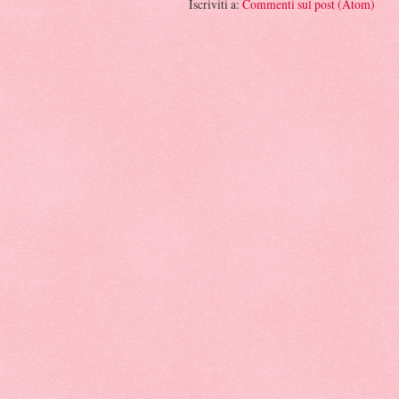
Iscriviti a:
Commenti sul post (Atom)