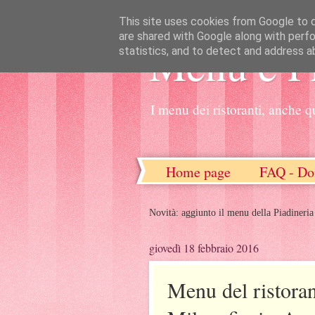
This site uses cookies from Google to de
are shared with Google along with perfo
Menu e P
statistics, and to detect and address a
I menu dei ristoranti, anche q
Home page
FAQ - Do
Novità: aggiunto il menu della Piadineria
giovedì 18 febbraio 2016
Menu del ristora