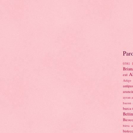
Paro
0381
Brian
Al
eat
Adige
antipas
aranci
ayran
bacon 
barca
Belli
Bicoc
birra a
bistec