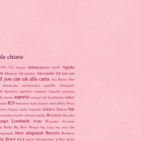
le chiave
Agrate
Abbiategrasso
1953
721 burger
abe83
za
Alessandro
All you can
Albairate
Alessandria
l you can eat alla carta
Alta Badia
Alto
Americana
ammericano
anguilla
Antegnate
ti
Aperitivo
aperitivo studente
Aquario
aragosta
asporto
ni
astice
arrustu
assaggi nel bicchierino
B29
azuki
babasone
baby kinder menu
Baby Pizza
bar
baklava
swiss
bagna cauda
baguette
Baloon
Bavarese
barciulini
barolo chinato
bartlaz
bbq ribs
nzago Lombardo
bento
Bergamo
bevande
ca
Biella
Big Boss Burger
big king
big mac
bio
birre artigianali
Birreria
rtigianale
Birrificio
che
Bistrot
black angus
bloemenbier
bollito misto