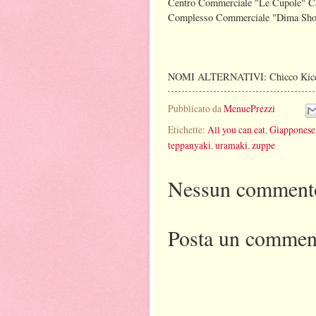
Centro Commerciale "Le Cupole" Ca
Complesso Commerciale "Dima Shop
NOMI ALTERNATIVI: Chicco Kicco
Pubblicato da
MenuePrezzi
Etichette:
All you can eat
,
Giapponese
teppanyaki
,
uramaki
,
zuppe
Nessun comment
Posta un commen