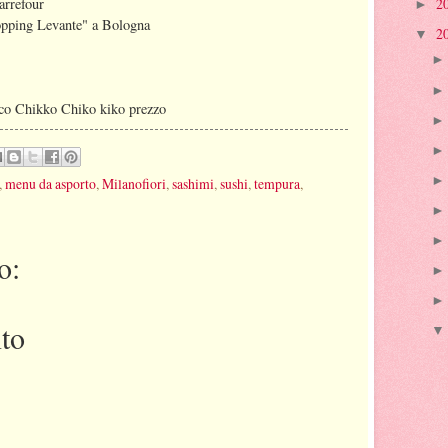
rrefour
2
►
ping Levante" a Bologna
2
▼
 Chikko Chiko kiko prezzo
,
menu da asporto
,
Milanofiori
,
sashimi
,
sushi
,
tempura
,
o:
to