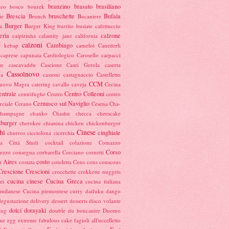
branzino
brasato
brasiliano
meo
bosco
bourek
Brescia
bruschette
Bufala
ie
Brunch
Bucaniere
Burger
a
Burger King
burrito
busiate
cafettuccio
eria
calzone
caipirinha
calamity jane
california
calzoni
Cambiago
e kebap
camelot
Canederli
caprese
capunata
Cardiologico
Carosello
carpacci
te
cascavaddu
Cascione
Casei Gerola
caserta
Cassolnovo
na
cassoni
castagnaccio
Castelletto
CCM
nuovo Magra
catering
cavallo
caveja
Cecina
entrale
Centro Colleoni
centrifughe
Centro
centro
Cernusco sul Naviglio
ciale
Cerano
Cesena
Cha-
champagne
chanko
Chashu
checca
cheescake
burger
cherokee
chianina
chicken
chickenburger
hi
Cinese
cinghiale
churros
cicciolona
cicerchia
ta
Città Studi
cocktail
colazione
Comazzo
Corso
ezzo
consegna
corbarella
Corciano
cornetti
 Aires
costo
costata
cotoletta
Cous cous
couscous
Crescione
Crescioni
crocchette
crokkette nuggets
cucina cinese
Cucina Greca
ei
cucina italiana
 milanese
Cucina piemontese
curry
daifuku
dango
degustazione
delivery
dessert
desserts
disco volante
dolci
dorayaki
ing
double
du boucanier
Duomo
me
egg
extreme
fabulous cake
fagioli all'uccelletto