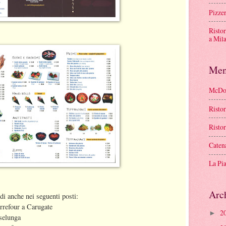
Pizze
Risto
a Mil
Men
McDon
Risto
Risto
Caten
La Pi
Arc
edi anche nei seguenti posti:
refour a Carugate
2
►
selunga