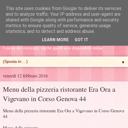
This site uses cookies from Google to deliver its services
and to analyze traffic. Your IP address and user-agent are
shared with Google along with performance and security
metrics to ensure quality of service, generate usage
Menu e Prezzi
statistics, and to detect and address abuse.
LEARN MORE
GOT IT
I menu dei ristoranti, anche quelli non disponibili online
▼
venerdì 12 febbraio 2016
Menu della pizzeria ristorante Era Ora a
Vigevano in Corso Genova 44
Menu della pizzeria ristorante Era Ora a Vigevano in Corso Genova
44
Menu della pizzeria